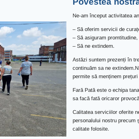
Povestea nostr
Ne-am început activitatea an
– Să oferim servicii de curațe
– Să asiguram promtitudine, ra
– Să ne extindem.
Astăzi suntem prezenți în tre
continuăm sa ne extindem.Nu
permite să menținem prețuri 
Fară Pată este o echipa tana
sa facă fată oricaror provocă
Calitatea serviciilor oferite
personalului nostru precum și
calitate folosite.