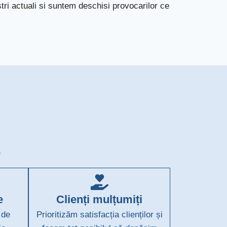
tri actuali si suntem deschisi provocarilor ce
?
e
Clienți mulțumiți
 de
Prioritizăm satisfacția clienților și